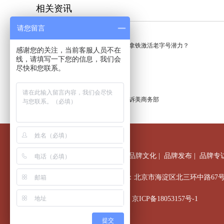
相关资讯
请您留言
同仁堂养生咖啡馆成网红！枸杞拿铁激活老字号潜力？
感谢您的关注，当前客服人员不在
线，请填写一下您的信息，我们会
尽快和您联系。
“松绑”华为，美国正在落实……
有节，亦有理！华为美国公司起诉美商务部
首页
|
新闻中心
|
调研考察
|
品牌文化
|
品牌发布
|
品牌专
联系电话：400-656-6376 地址：北京市海淀区北三环中路6
Copyright©2018 中国品牌档案
京ICP备18053157号-1
京公网安备11010802046925号
提交