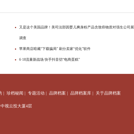
又是这个美国品牌！美司法部因婴儿爽身粉产品含致癌物质对强生公司展
调查
苹果商店暗藏“下载骗局” 刷分卖家“优化”软件
6·18流量新战场 快手抖音切“电商蛋糕”
访
|
珍档秘闻
|
专题活动
|
品牌档案
|
品牌档案库
|
关于品牌档案
7号中视云投大厦4层