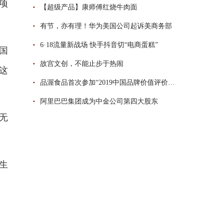
这项
•
【超级产品】康师傅红烧牛肉面
•
有节，亦有理！华为美国公司起诉美商务部
•
6·18流量新战场 快手抖音切“电商蛋糕”
美国
•
故宫文创，不能止步于热闹
这
•
品渥食品首次参加“2019中国品牌价值评价”引关注
•
阿里巴巴集团成为中金公司第四大股东
无
生