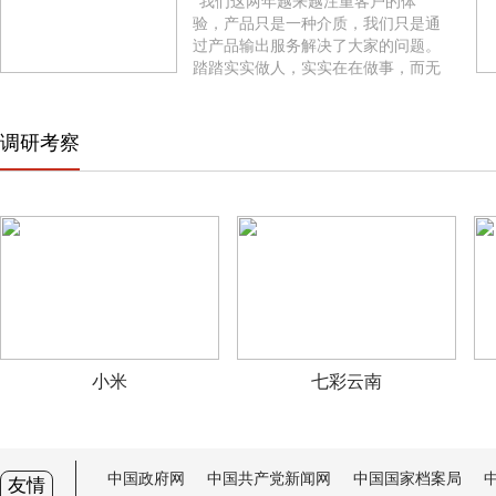
“我们这两年越来越注重客户的体
路
验，产品只是一种介质，我们只是通
过产品输出服务解决了大家的问题。
踏踏实实做人，实实在在做事，而无
论是国外市场还是国内的市场，公司
始终就是以客户至上服务为主。”浦
北县东强门业有限公司总经理张琳说
调研考察
道。
小米
七彩云南
中国政府网
中国共产党新闻网
中国国家档案局
友情