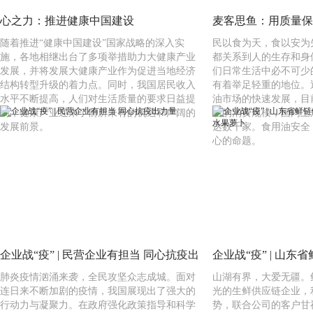
心之力：推进健康中国建设
麦客思鱼：用质量保
随着推进“健康中国建设”国家战略的深入实
民以食为天，食以安为
施，各地相继出台了多项举措助力大健康产业
都关系到人的生存和身
发展，并将发展大健康产业作为促进当地经济
们日常生活中必不可少
结构转型升级的着力点。同时，我国居民收入
有着举足轻重的地位。
水平不断提高，人们对生活质量的要求日益提
油市场的快速发展，目前
高，健康产业迎来了前所未有的机遇和广阔的
右的消费规模，国内上
发展前景。
达数千家。食用油安全
心的命题。
企业战“疫” | 民营企业有担当 同心抗疫出
企业战“疫” | 山
肺炎疫情汹涌来袭，全民攻坚众志成城。面对
山湖有界，大爱无疆。
力量
为湖北捐赠水果萝卜
连日来不断加剧的疫情，我国展现出了强大的
光的生鲜供应链企业，
行动力与凝聚力。在政府强化政策指导和科学
势，联合公司的客户甘