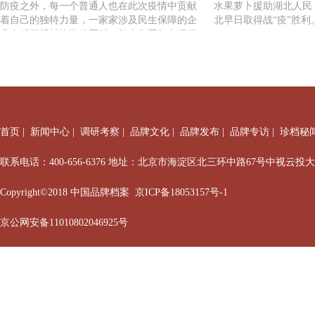
防疫之外，每一个普通人也在此次疫情中贡献
水果萝卜援助湖北人民
着自己的独特力量，一家家涉及民生保障的企
北早日取得战“疫”胜利
业在积极捐献物资的同时，复产复工努力提供
优质服务、稳定社会供应。
首页
|
新闻中心
|
调研考察
|
品牌文化
|
品牌发布
|
品牌专访
|
珍档秘
联系电话：400-656-6376 地址：北京市海淀区北三环中路67号中视云投
Copyright©2018 中国品牌档案
京ICP备18053157号-1
京公网安备11010802046925号