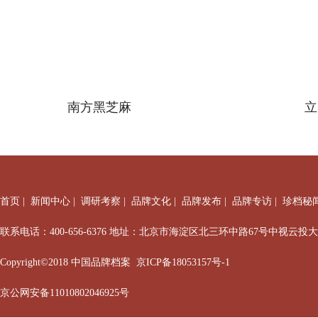
南方黑芝麻
立
首页
|
新闻中心
|
调研考察
|
品牌文化
|
品牌发布
|
品牌专访
|
珍档秘
联系电话：400-656-6376 地址：北京市海淀区北三环中路67号中视云投
Copyright©2018 中国品牌档案
京ICP备18053157号-1
京公网安备11010802046925号