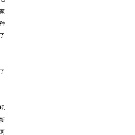
家
种
了
了
现
新
两