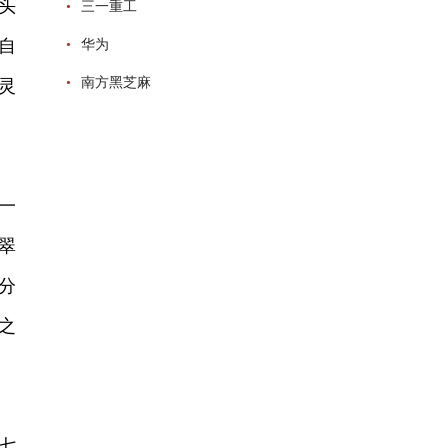
头
•
三一重工
自
•
华为
•
南方黑芝麻
灵
一
翠
分
之
七