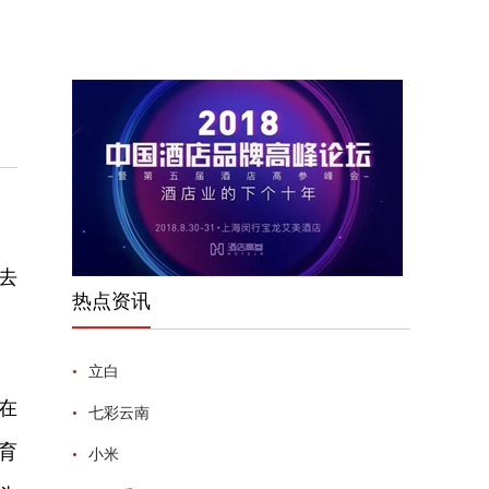
去
热点资讯
•
立白
在
•
七彩云南
育
•
小米