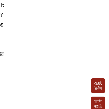
七
子
名
迈
在线
咨询
官方
微信