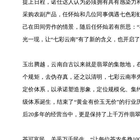
提上日程，诺仕达人认为必须拥有具有感染力和
采购农副产品，任怀灿和几位同事偶遇七色彩
己在田间劳作的情景，随后任怀灿若有所思：“
光一现，让“七彩云南”有了新的含义，也开启
玉出腾越，云南自古以来就是翡翠的集散地，
个规矩，去伪存真，还之以清明，七彩云南率
定价体系，以承诺塑造形象，定位规模化、集
级体系诞生，结束了“黄金有价玉无价”的行业
后20多年的经营当中，更是保持了上千万件翡
茶可富民，关乎万千民生。“让每位茶农多挣1