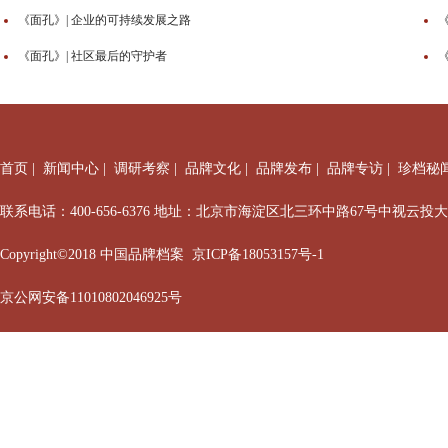
《面孔》| 企业的可持续发展之路
《面孔》| 社区最后的守护者
首页
|
新闻中心
|
调研考察
|
品牌文化
|
品牌发布
|
品牌专访
|
珍档秘
联系电话：400-656-6376 地址：北京市海淀区北三环中路67号中视云投
Copyright©2018 中国品牌档案
京ICP备18053157号-1
京公网安备11010802046925号