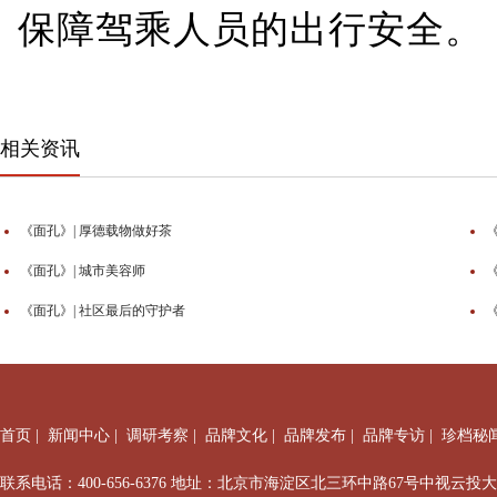
保障驾乘人员的出行安全。
相关资讯
《面孔》| 厚德载物做好茶
《面孔》| 城市美容师
《面孔》| 社区最后的守护者
首页
|
新闻中心
|
调研考察
|
品牌文化
|
品牌发布
|
品牌专访
|
珍档秘
联系电话：400-656-6376 地址：北京市海淀区北三环中路67号中视云投