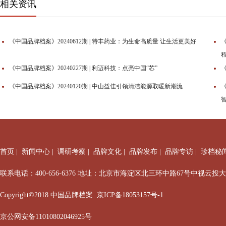
相关资讯
《中国品牌档案》20240612期 | 特丰药业：为生命高质量 让生活更美好
《中国品牌档案》20240227期 | 利迈科技：点亮中国“芯”
《
《中国品牌档案》20240120期 | 中山益佳引领清洁能源取暖新潮流
《
首页
|
新闻中心
|
调研考察
|
品牌文化
|
品牌发布
|
品牌专访
|
珍档秘
联系电话：400-656-6376 地址：北京市海淀区北三环中路67号中视云投
Copyright©2018 中国品牌档案
京ICP备18053157号-1
京公网安备11010802046925号